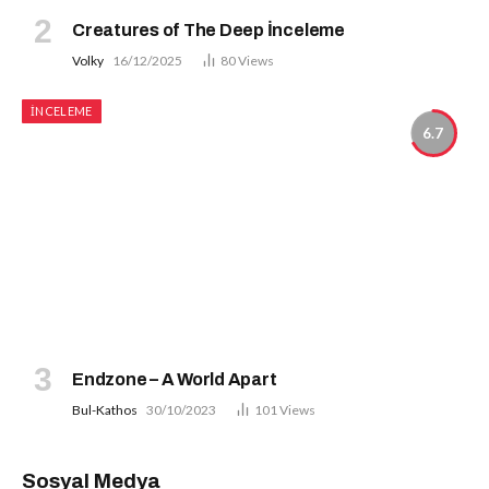
Creatures of The Deep İnceleme
Volky
16/12/2025
80
Views
İNCELEME
6.7
Endzone – A World Apart
Bul-Kathos
30/10/2023
101
Views
Sosyal Medya