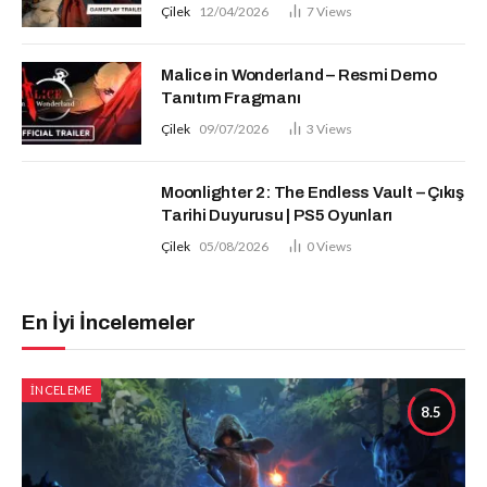
Çilek
12/04/2026
7
Views
Malice in Wonderland – Resmi Demo
Tanıtım Fragmanı
Çilek
09/07/2026
3
Views
Moonlighter 2: The Endless Vault – Çıkış
Tarihi Duyurusu | PS5 Oyunları
Çilek
05/08/2026
0
Views
En İyi İncelemeler
İNCELEME
8.5