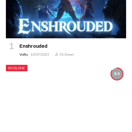
Enshrouded
Volky
13/07/2025
53
Views
İNCELEME
8.4