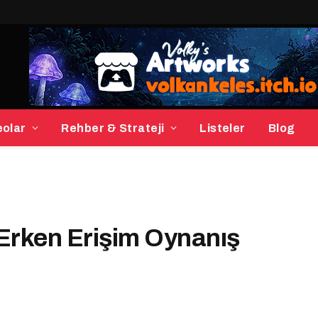
eolar
Rehber & Strateji
Listeler
Blog
Erken Erişim Oynanış