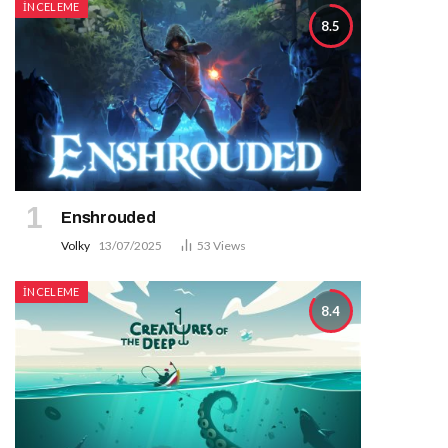
İNCELEME
8.5
Enshrouded
Volky
13/07/2025
53
Views
İNCELEME
8.4