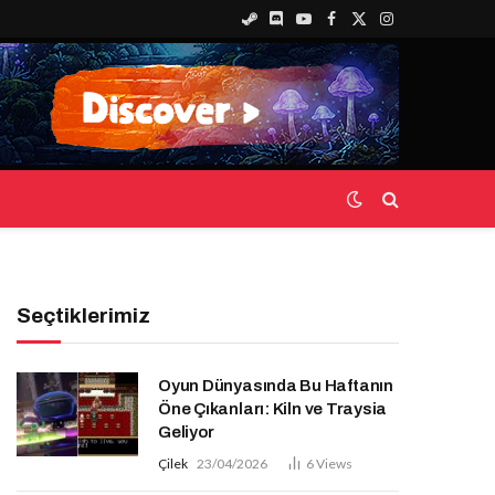
Steam
Discord
YouTube
Facebook
X
Instagram
(Twitter)
Seçtiklerimiz
Oyun Dünyasında Bu Haftanın
Öne Çıkanları: Kiln ve Traysia
Geliyor
Çilek
23/04/2026
6
Views