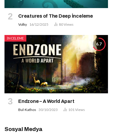
Creatures of The Deep İnceleme
Volky
16/12/2025
80
Views
İNCELEME
6.7
Endzone – A World Apart
Bul-Kathos
30/10/2023
101
Views
Sosyal Medya