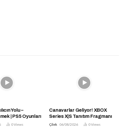
ıcın Yolu –
Canavarlar Geliyor! XBOX
çmek | PS5 Oyunları
Series X|S Tanıtım Fragmanı
6
0
Views
Çilek
06/08/2026
0
Views