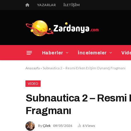
YAZARLAR
İLETIŞIM
Haberler
İncelemeler
Vid
Anasayfa
»
Subnautica 2 – Resmi Erken Erişim Oynanış Fragmanı
VIDEO
Subnautica 2 – Resmi 
Fragmanı
By
Çilek
09/05/2026
6
Views