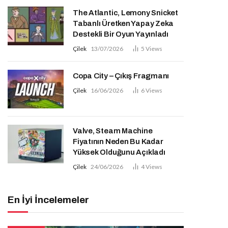
The Atlantic, Lemony Snicket
Tabanlı Üretken Yapay Zeka
Destekli Bir Oyun Yayınladı
Çilek
13/07/2026
5
Views
Copa City – Çıkış Fragmanı
Çilek
16/06/2026
6
Views
Valve, Steam Machine
Fiyatının Neden Bu Kadar
Yüksek Olduğunu Açıkladı
Çilek
24/06/2026
4
Views
En İyi İncelemeler