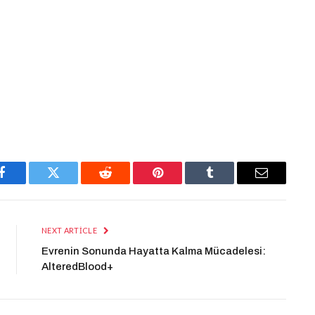
Facebook
Twitter
Reddit
Pinterest
Tumblr
Email
NEXT ARTICLE
Evrenin Sonunda Hayatta Kalma Mücadelesi:
AlteredBlood+