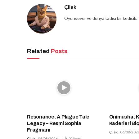
Çilek
Oyunsever ve dünya tatlısı bir kedicik.
Related
Posts
Resonance: A Plague Tale
Onimusha: Kıl
Legacy – Resmi Sophia
Kaderleri Bi
Fragmanı
Çilek
06/08/202
Çilek
06/08/2026
0
Views