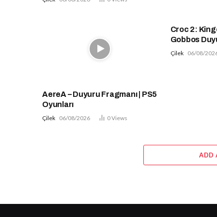
Croc 2: King
Gobbos Duy
Çilek
06/08/202
AereA – Duyuru Fragmanı | PS5
Oyunları
Çilek
06/08/2026
0
Views
ADD