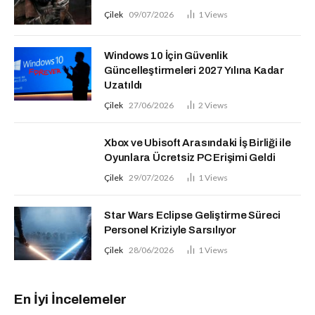
Çilek
09/07/2026
1
Views
Windows 10 İçin Güvenlik
Güncelleştirmeleri 2027 Yılına Kadar
Uzatıldı
Çilek
27/06/2026
2
Views
Xbox ve Ubisoft Arasındaki İş Birliği ile
Oyunlara Ücretsiz PC Erişimi Geldi
Çilek
29/07/2026
1
Views
Star Wars Eclipse Geliştirme Süreci
Personel Kriziyle Sarsılıyor
Çilek
28/06/2026
1
Views
En İyi İncelemeler