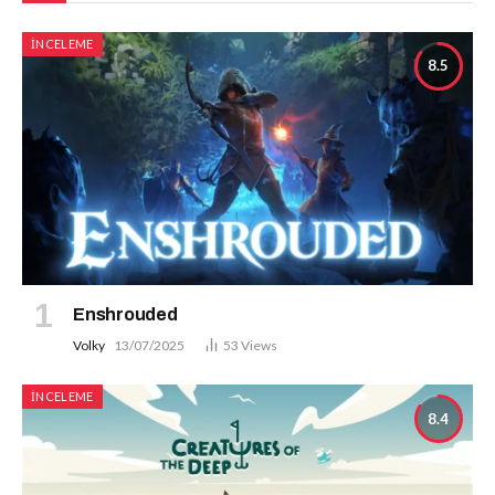
İNCELEME
8.5
Enshrouded
Volky
13/07/2025
53
Views
İNCELEME
8.4