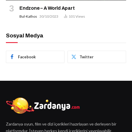
Endzone – A World Apart
Bul-Kathos
30/10/2023
101
Views
Sosyal Medya
Facebook
Twitter
Zardanya oyun, film ve dizi içerikleri hazırlayan ve derleyen bir
platformdur. İsteyen herkes kendi içeriklerini yayınlayabilir.