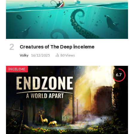
Creatures of The Deep İnceleme
Volky
16/12/2025
80
Views
İNCELEME
6.7