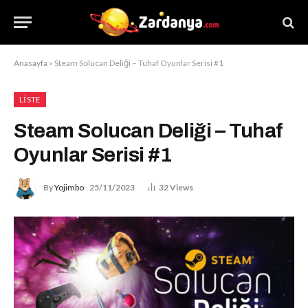
Anasayfa
»
Steam Solucan Deliği – Tuhaf Oyunlar Serisi #1
LISTE
Steam Solucan Deliği – Tuhaf
Oyunlar Serisi #1
By
Yojimbo
25/11/2023
32
Views