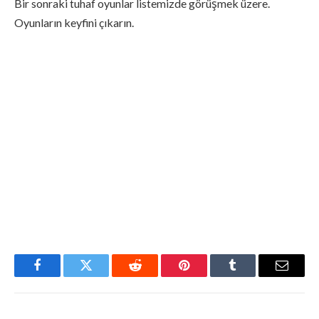
Bir sonraki tuhaf oyunlar listemizde görüşmek üzere.
Oyunların keyfini çıkarın.
Facebook
Twitter
Reddit
Pinterest
Tumblr
Email