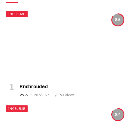
İNCELEME
8.5
Enshrouded
Volky
13/07/2025
53
Views
İNCELEME
8.4