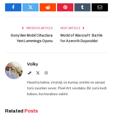
Facebook
Twitter
Reddit
Pinterest
Tumblr
Email
PREVIOUS ARTICLE
NEXT ARTICLE
Sony’den Mobil Cihazlara
World of Warcraft: Battle
Yeni Lemmings Oyunu
for Azeroth Duyuruldu!
Volky
Website
Twitter
Instagram
Hayatta kalma, strateji, üs kurma, üretim ve zanaat
türü oyunları sever. Pixel Art sevdalısı. Bir sürü kedi
babası, kıyı kasabası sakini.
Related
Posts