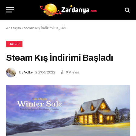
Anasayfa
»
Steam Kış İndirimi Başladı
HABER
Steam Kış İndirimi Başladı
By
Volky
20/06/2022
9
Views