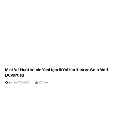
Mistfall Hunter İçin Yeni İçerik Yol Haritası ve Solo Mod
Duyurusu
Çilek
06/08/2026
0
Views