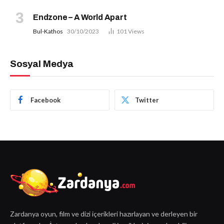
Endzone – A World Apart
Bul-Kathos
30/10/2023
101
Views
Sosyal Medya
Facebook
Twitter
Zardanya oyun, film ve dizi içerikleri hazırlayan ve derleyen bir