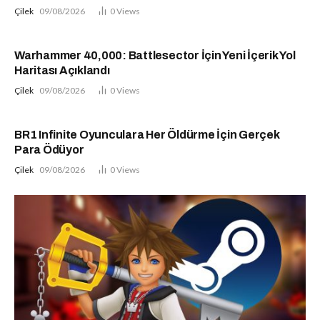
Çilek
09/08/2026
0
Views
Warhammer 40,000: Battlesector İçin Yeni İçerik Yol
Haritası Açıklandı
Çilek
09/08/2026
0
Views
BR1 Infinite Oyunculara Her Öldürme İçin Gerçek
Para Ödüyor
Çilek
09/08/2026
0
Views