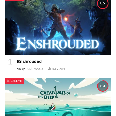
8.5
Enshrouded
Volky
13/07/2025
53
Views
İNCELEME
8.4