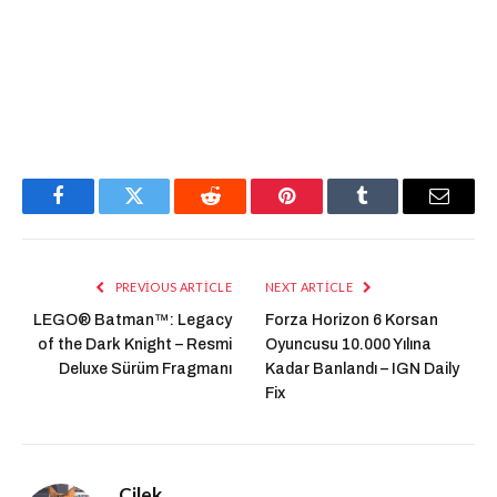
Facebook
Twitter
Reddit
Pinterest
Tumblr
Email
PREVIOUS ARTICLE
NEXT ARTICLE
LEGO® Batman™: Legacy
Forza Horizon 6 Korsan
of the Dark Knight – Resmi
Oyuncusu 10.000 Yılına
Deluxe Sürüm Fragmanı
Kadar Banlandı – IGN Daily
Fix
Çilek