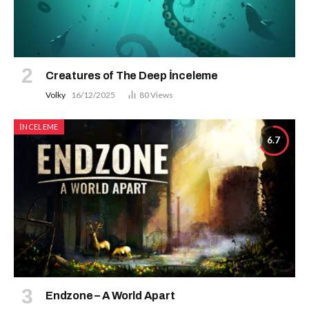
Creatures of The Deep İnceleme
Volky
16/12/2025
80
Views
İNCELEME
6.7
Endzone – A World Apart