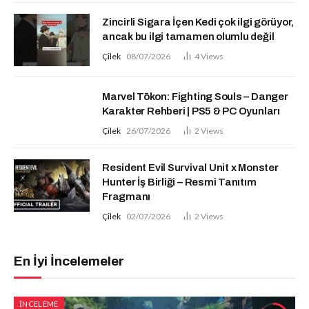
Zincirli Sigara İçen Kedi çok ilgi görüyor,
ancak bu ilgi tamamen olumlu değil
Çilek
08/07/2026
4
Views
Marvel Tōkon: Fighting Souls – Danger
Karakter Rehberi | PS5 & PC Oyunları
Çilek
26/07/2026
2
Views
Resident Evil Survival Unit x Monster
Hunter İş Birliği – Resmi Tanıtım
Fragmanı
Çilek
02/07/2026
2
Views
En İyi İncelemeler
İNCELEME