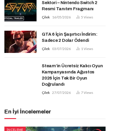
Sektori – Nintendo Switch 2
Resmi Tanıtım Fragmanı
Çilek
16/05/2026
5
Views
GTA 6 İçin Şaşırtıcı İndirim:
Sadece 2 Dolar Ödendi
Çilek
03/07/2026
1
Views
Steam’in Ücretsiz Kalıcı Oyun
Kampanyasında Ağustos
2026 İçin Tek Bir Oyun
Doğrulandı
Çilek
27/07/2026
7
Views
En İyi İncelemeler
İNCELEME