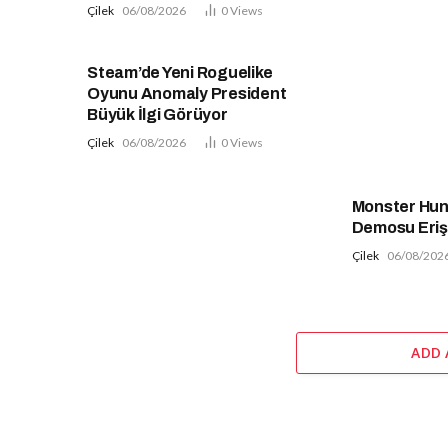
Çilek
06/08/2026
0
Views
Steam’de Yeni Roguelike
Oyunu Anomaly President
Büyük İlgi Görüyor
Çilek
06/08/2026
0
Views
Monster Hunt
Demosu Eriş
Çilek
06/08/202
ADD