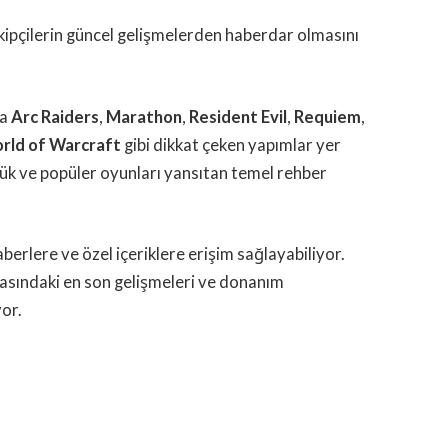
kipçilerin güncel gelişmelerden haberdar olmasını
da
Arc Raiders
,
Marathon
,
Resident Evil
,
Requiem
,
rld of Warcraft
gibi dikkat çeken yapımlar yer
üyük ve popüler oyunları yansıtan temel rehber
berlere ve özel içeriklere erişim sağlayabiliyor.
asındaki en son gelişmeleri ve donanım
yor.