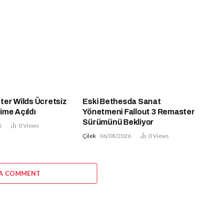
er Wilds Ücretsiz
Eski Bethesda Sanat
ime Açıldı
Yönetmeni Fallout 3 Remaster
Sürümünü Bekliyor
6
0
Views
Çilek
06/08/2026
0
Views
 A COMMENT