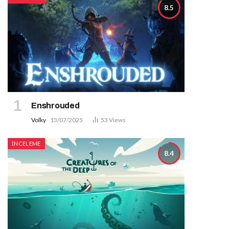
8.5
Enshrouded
Volky
13/07/2025
53
Views
İNCELEME
8.4