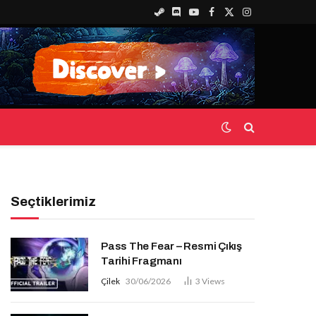
Steam
Discord
YouTube
Facebook
X
Instagram
(Twitter)
Seçtiklerimiz
Pass The Fear – Resmi Çıkış
Tarihi Fragmanı
Çilek
30/06/2026
3
Views