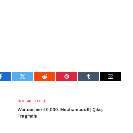
Facebook
Twitter
Reddit
Pinterest
Tumblr
Email
NEXT ARTICLE
Warhammer 40,000: Mechanicus II | Çıkış
Fragmanı