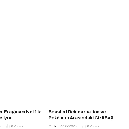
ni Fragmanı Netflix
Beast of Reincarnation ve
eliyor
Pokémon Arasındaki Gizli Bağ
6
0
Views
Çilek
06/08/2026
0
Views