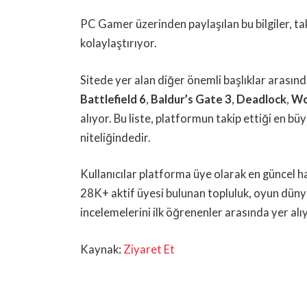
PC Gamer üzerinden paylaşılan bu bilgiler, ta
kolaylaştırıyor.
Sitede yer alan diğer önemli başlıklar arasın
Battlefield 6
,
Baldur’s Gate 3
,
Deadlock
,
Wo
alıyor. Bu liste, platformun takip ettiği en b
niteliğindedir.
Kullanıcılar platforma üye olarak en güncel ha
28K+ aktif üyesi bulunan topluluk, oyun düny
incelemelerini ilk öğrenenler arasında yer alı
Kaynak:
Ziyaret Et