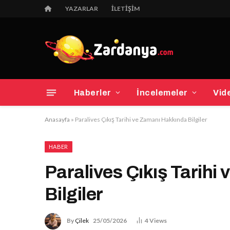
YAZARLAR
İLETIŞIM
Haberler
İncelemeler
Vid
Anasayfa
»
Paralives Çıkış Tarihi ve Zamanı Hakkında Bilgiler
HABER
Paralives Çıkış Tarihi
Bilgiler
By
Çilek
25/05/2026
4
Views