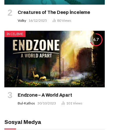
Creatures of The Deep İnceleme
Volky
16/12/2025
80
Views
İNCELEME
6.7
Endzone – A World Apart
Bul-Kathos
30/10/2023
101
Views
Sosyal Medya