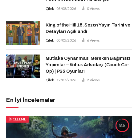
Çilek
03/08/2026
0
Views
King of the Hill 15. Sezon Yayın Tarihi ve
Detayları Açıklandı
Çilek
05/05/2026
6
Views
Mutlaka Oynanması Gereken Bağımsız
Yapımlar – Koltuk Arkadaşı (Couch Co-
Op) | PS5 Oyunları
Çilek
12/07/2026
2
Views
En İyi İncelemeler
İNCELEME
8.5