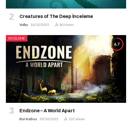
Creatures of The Deep İnceleme
Volky
16/12/2025
80
Views
İNCELEME
6.7
Endzone – A World Apart
Bul-Kathos
30/10/2023
101
Views