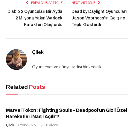
PREVIOUS ARTICLE
NEXT ARTICLE
Diablo 2 Oyuncuları Bir Ayda
Dead by Daylight Oyuncuları
2 Milyona Yakın Warlock
Jason Voorhees’in Gelişine
Karakteri Oluşturdu
Tepki Gösterdi
Çilek
Oyunsever ve dünya tatlısı bir kedicik.
Related
Posts
Marvel Tokon: Fighting Souls – Deadpool’un Gizli Özel
Hareketleri Nasıl Açılır?
Çilek
09/08/2026
0
Views