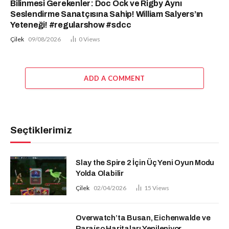
Bilinmesi Gerekenler: Doc Ock ve Rigby Aynı
Seslendirme Sanatçısına Sahip! William Salyers’ın
Yeteneği! #regularshow #sdcc
Çilek
09/08/2026
0
Views
ADD A COMMENT
Seçtiklerimiz
Slay the Spire 2 İçin Üç Yeni Oyun Modu
Yolda Olabilir
Çilek
02/04/2026
15
Views
Overwatch’ta Busan, Eichenwalde ve
Paraíso Haritaları Yenileniyor