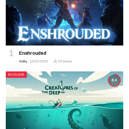
Enshrouded
Volky
13/07/2025
53
Views
İNCELEME
8.4