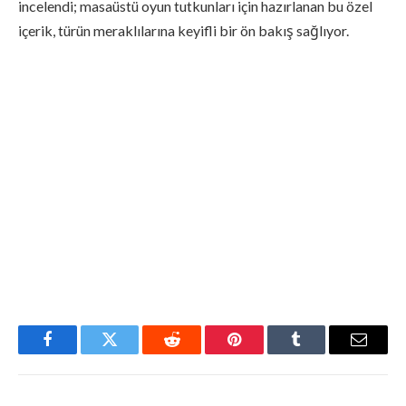
incelendi; masaüstü oyun tutkunları için hazırlanan bu özel
içerik, türün meraklılarına keyifli bir ön bakış sağlıyor.
Facebook
Twitter
Reddit
Pinterest
Tumblr
Email