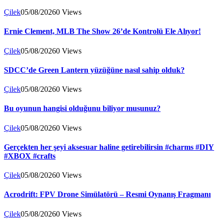
Çilek
05/08/2026
0
Views
Ernie Clement, MLB The Show 26’de Kontrolü Ele Alıyor!
Çilek
05/08/2026
0
Views
SDCC’de Green Lantern yüzüğüne nasıl sahip olduk?
Çilek
05/08/2026
0
Views
Bu oyunun hangisi olduğunu biliyor musunuz?
Çilek
05/08/2026
0
Views
Gerçekten her şeyi aksesuar haline getirebilirsin #charms #DIY
#XBOX #crafts
Çilek
05/08/2026
0
Views
Acrodrift: FPV Drone Simülatörü – Resmi Oynanış Fragmanı
Çilek
05/08/2026
0
Views