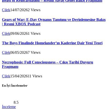
Beast of Reincarnation – Resmi Savaş Genel Bakış Fragmanı
Çilek
14/07/2026
2
Views
Gears of War: E-Day Oynanış Tanıtımı ve Derinlemesine Bakış
| Resmi XBOX Podcast
Çilek
09/06/2026
1
Views
The Boys Finalinde Homelander’ın Kaderine Dair Yeni Teori
Çilek
06/05/2026
7
Views
Necrophosis: Full Consciousness – Çıkış Tarihi Duyuru
Fragmanı
Çilek
15/04/2026
11
Views
En İyi İncelemeler
8.5
İnceleme