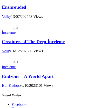
Enshrouded
Volky
13/07/2025
53
Views
8.4
İnceleme
Creatures of The Deep İnceleme
Volky
16/12/2025
80
Views
6.7
İnceleme
Endzone – A World Apart
Bul-Kathos
30/10/2023
101
Views
Sosyal Medya
Facebook