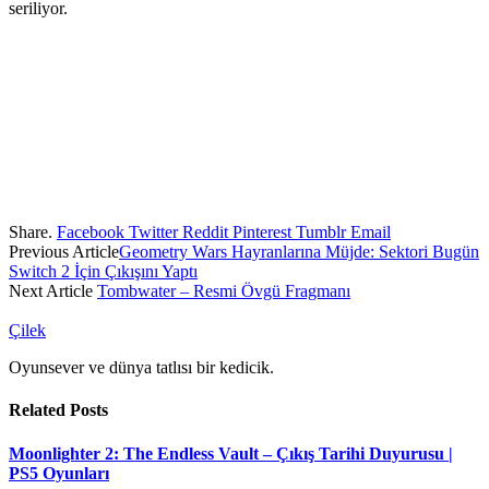
seriliyor.
Share.
Facebook
Twitter
Reddit
Pinterest
Tumblr
Email
Previous Article
Geometry Wars Hayranlarına Müjde: Sektori Bugün
Switch 2 İçin Çıkışını Yaptı
Next Article
Tombwater – Resmi Övgü Fragmanı
Çilek
Oyunsever ve dünya tatlısı bir kedicik.
Related
Posts
Moonlighter 2: The Endless Vault – Çıkış Tarihi Duyurusu |
PS5 Oyunları