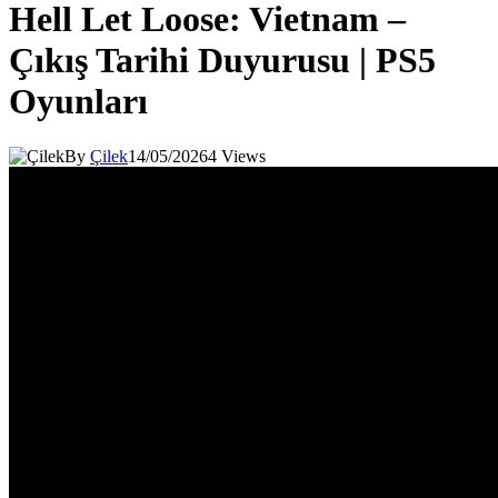
Hell Let Loose: Vietnam –
Çıkış Tarihi Duyurusu | PS5
Oyunları
By
Çilek
14/05/2026
4
Views