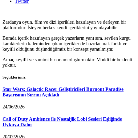
Twitter
Zardanya oyun, film ve dizi içerikleri hazırlayan ve derleyen bir
platformdur. İsteyen herkes kendi içeriklerini yayınlayabilir.
Burada içerik hazırlayan gerçek yazarların yanı sıra, sevilen kurgu
karakterlerin kaleminden çıkan içerikler de hazırlanarak farklı ve
keyifli olduğunu düşündüğümüz bir konsept yaratılmıştır.
Amaç keyifli ve samimi bir ortam oluşturmaktır. Maddi bir beklenti
yoktur.
Seçtiklerimiz
Star Wars: Galactic Racer Geliştiricileri Burnout Paradise
Başarısının Sırrını Açıkladı
24/06/2026
Call of Duty Ambience ile Nostaljik Lobi Sesleri Eşliğinde
Uykuya Dalın
20/07/2026