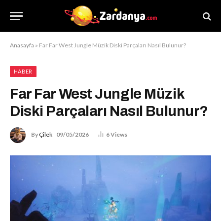
Anasayfa
»
Far Far West Jungle Müzik Diski Parçaları Nasıl Bulunur?
HABER
Far Far West Jungle Müzik
Diski Parçaları Nasıl Bulunur?
By
Çilek
09/05/2026
6
Views