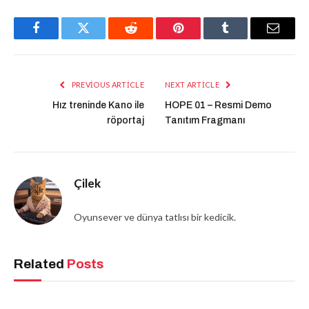
Facebook
Twitter
Reddit
Pinterest
Tumblr
Email
PREVIOUS ARTICLE
NEXT ARTICLE
Hız treninde Kano ile
HOPE 01 – Resmi Demo
röportaj
Tanıtım Fragmanı
Çilek
Oyunsever ve dünya tatlısı bir kedicik.
Related
Posts