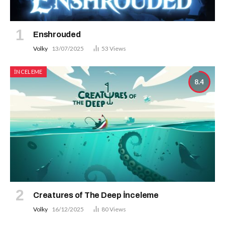
Enshrouded
Volky
13/07/2025
53
Views
İNCELEME
8.4
Creatures of The Deep İnceleme
Volky
16/12/2025
80
Views