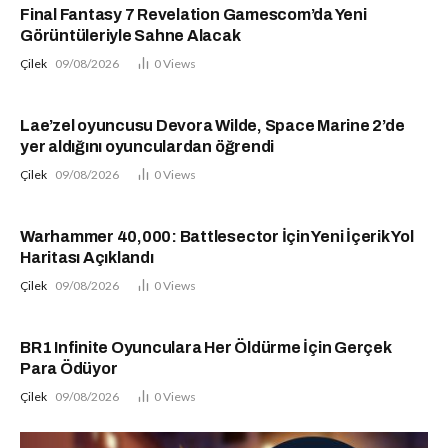
Final Fantasy 7 Revelation Gamescom’da Yeni
Görüntüleriyle Sahne Alacak
Çilek
09/08/2026
0
Views
Lae’zel oyuncusu Devora Wilde, Space Marine 2’de
yer aldığını oyunculardan öğrendi
Çilek
09/08/2026
0
Views
Warhammer 40,000: Battlesector İçin Yeni İçerik Yol
Haritası Açıklandı
Çilek
09/08/2026
0
Views
BR1 Infinite Oyunculara Her Öldürme İçin Gerçek
Para Ödüyor
Çilek
09/08/2026
0
Views