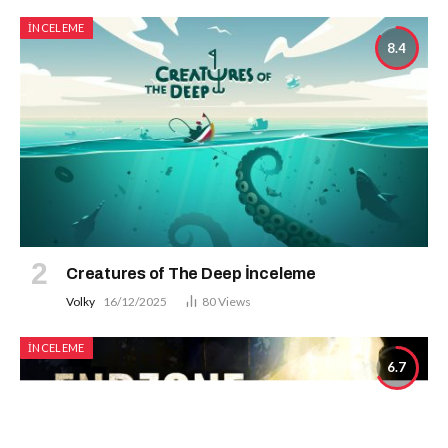
İNCELEME
8.4
Creatures of The Deep İnceleme
Volky
16/12/2025
80
Views
İNCELEME
6.7