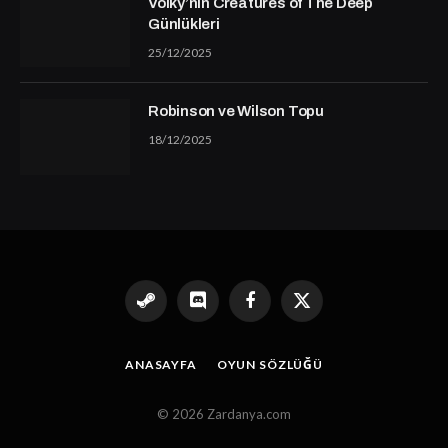
Volky’nin Creatures of The Deep
Günlükleri
25/12/2025
Robinson ve Wilson Topu
18/12/2025
Steam
Discord
Facebook
X
(Twitter)
ANASAYFA
OYUN SÖZLÜĞÜ
© 2026 Zardanya.com