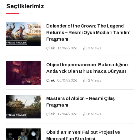
Seçtiklerimiz
Defender of the Crown: The Legend
Returns – Resmi Oyun Modları Tanıtım
Fragmanı
Çilek
11/06/2026
3
Views
Object Impermanence: Bakmadığınız
Anda Yok Olan Bir Bulmaca Dünyası
Çilek
05/07/2026
2
Views
Masters of Albion – Resmi Çıkış
Fragmanı
Çilek
17/04/2026
8
Views
Obsidian’ın Yeni Fallout Projesi ve
Microsoft’un Stratejisi