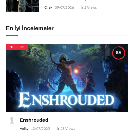
Çilek
09/07/2026
2
Views
En İyi İncelemeler
İNCELEME
8.5
Enshrouded
Volky
13/07/2025
53
Views