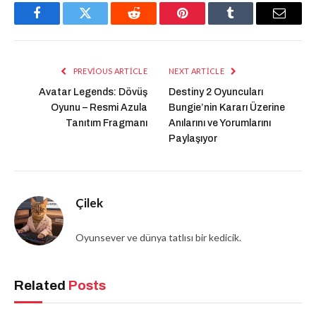
Facebook
Twitter
Reddit
Pinterest
Tumblr
Email
PREVIOUS ARTICLE
NEXT ARTICLE
Avatar Legends: Dövüş
Destiny 2 Oyuncuları
Oyunu – Resmi Azula
Bungie’nin Kararı Üzerine
Tanıtım Fragmanı
Anılarını ve Yorumlarını
Paylaşıyor
Çilek
Oyunsever ve dünya tatlısı bir kedicik.
Related
Posts