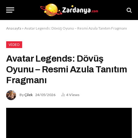
Anasayfa
»
Avatar Legends: Dövüş Oyunu – Resmi Azula Tanıtım Fragmanı
VIDEO
Avatar Legends: Dövüş
Oyunu – Resmi Azula Tanıtım
Fragmanı
By
Çilek
24/05/2026
4
Views