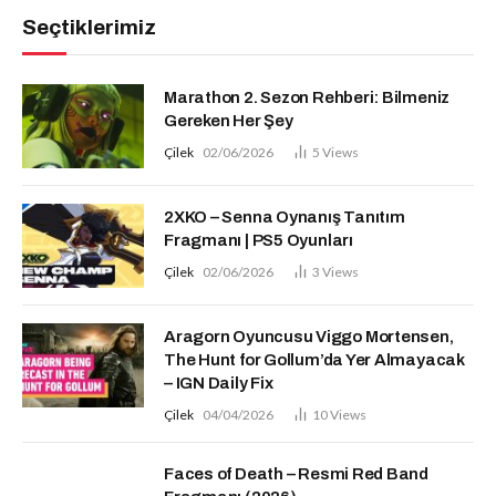
Seçtiklerimiz
Marathon 2. Sezon Rehberi: Bilmeniz
Gereken Her Şey
Çilek
02/06/2026
5
Views
2XKO – Senna Oynanış Tanıtım
Fragmanı | PS5 Oyunları
Çilek
02/06/2026
3
Views
Aragorn Oyuncusu Viggo Mortensen,
The Hunt for Gollum’da Yer Almayacak
– IGN Daily Fix
Çilek
04/04/2026
10
Views
Faces of Death – Resmi Red Band