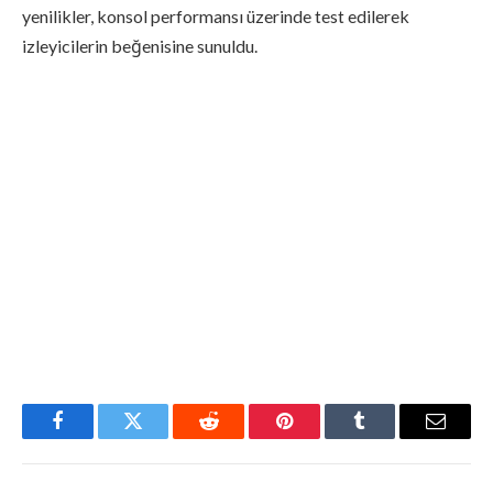
yenilikler, konsol performansı üzerinde test edilerek
izleyicilerin beğenisine sunuldu.
Facebook
Twitter
Reddit
Pinterest
Tumblr
Email