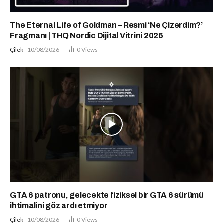
The Eternal Life of Goldman – Resmi ‘Ne Çizerdim?’
Fragmanı | THQ Nordic Dijital Vitrini 2026
Çilek
10/08/2026
0
Views
GTA 6 patronu, gelecekte fiziksel bir GTA 6 sürümü
ihtimalini göz ardı etmiyor
Çilek
10/08/2026
0
Views