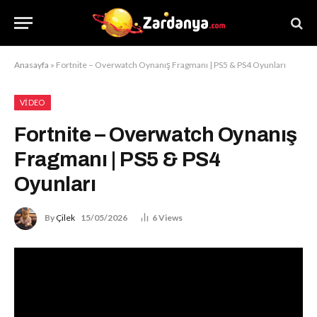
Anasayfa
»
Fortnite – Overwatch Oynanış Fragmanı | PS5 & PS4 Oyunları
VIDEO
Fortnite – Overwatch Oynanış
Fragmanı | PS5 & PS4
Oyunları
By
Çilek
15/05/2026
6
Views