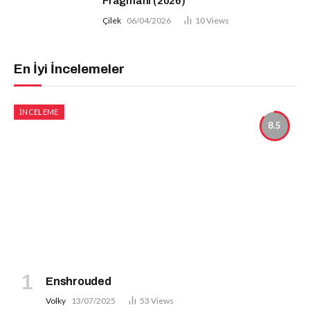
Fragmanı (2026)
Çilek
06/04/2026
10
Views
En İyi İncelemeler
İNCELEME
8.5
Enshrouded
Volky
13/07/2025
53
Views